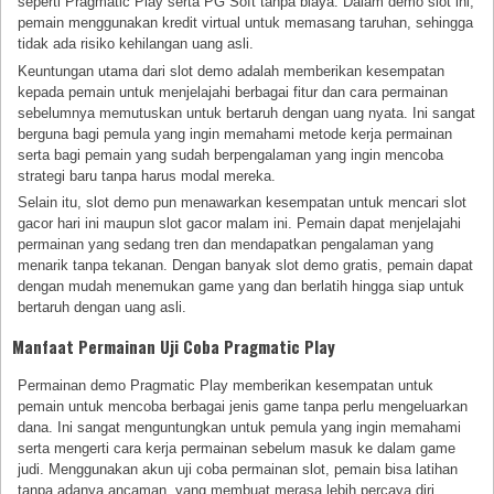
seperti Pragmatic Play serta PG Soft tanpa biaya. Dalam demo slot ini,
pemain menggunakan kredit virtual untuk memasang taruhan, sehingga
tidak ada risiko kehilangan uang asli.
Keuntungan utama dari slot demo adalah memberikan kesempatan
kepada pemain untuk menjelajahi berbagai fitur dan cara permainan
sebelumnya memutuskan untuk bertaruh dengan uang nyata. Ini sangat
berguna bagi pemula yang ingin memahami metode kerja permainan
serta bagi pemain yang sudah berpengalaman yang ingin mencoba
strategi baru tanpa harus modal mereka.
Selain itu, slot demo pun menawarkan kesempatan untuk mencari slot
gacor hari ini maupun slot gacor malam ini. Pemain dapat menjelajahi
permainan yang sedang tren dan mendapatkan pengalaman yang
menarik tanpa tekanan. Dengan banyak slot demo gratis, pemain dapat
dengan mudah menemukan game yang dan berlatih hingga siap untuk
bertaruh dengan uang asli.
Manfaat Permainan Uji Coba Pragmatic Play
Permainan demo Pragmatic Play memberikan kesempatan untuk
pemain untuk mencoba berbagai jenis game tanpa perlu mengeluarkan
dana. Ini sangat menguntungkan untuk pemula yang ingin memahami
serta mengerti cara kerja permainan sebelum masuk ke dalam game
judi. Menggunakan akun uji coba permainan slot, pemain bisa latihan
tanpa adanya ancaman, yang membuat merasa lebih percaya diri