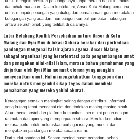
untuk mengekspresikan pandangannya tanpa merasa dapat intimidasi
dari pihak manapun. Dalam konteks ini, Ansor Kota Malang berusaha
untuk menjadi penengah yang dialog dan pemahaman, guna meredakan
ketegangan yang ada dan membangun kembali jembatan hubungan
antara seluruh pihak yang terlibat di dalamnya.
Latar Belakang Konflik Perselisihan antara Ansor di Kota
Malang dan Kyai Mim di lokasi Sahara berakar dari perbedaan
pandangan mengenai tafsir ajaran agama. Ansor Malang,
sebagai organisasi yang berorientasi pada pengembangan umat
dan penegakan nilai-nilai Islam, merasa bahwa pemahaman yang
diajarkan oleh Kyai Mim memuat elemen yang mungkin
menyesatkan umat. Hal ini mengakibatkan tanggapan dari
mereka untuk mengambil sikap tegas dalam membela
pemahaman yang mereka yakini akurat.
Ketegangan semakin meningkat seiring dengan distribusi informasi
yang kurang tepat mengenai niat dan tindakan masing-masing pihak.
Akun media sosial dan platform komunikasi lain mulai penuh dengan
rahmatan dan opini yang memperparah situasi. Mereka kemudian
merasa perlu untuk meluruskan berbagai isu yang muncul dan
menyatakan pandangan mereka secara resmi.
Dari sudut pandang ini, Sahara menjadi pusat perhatian, sebab