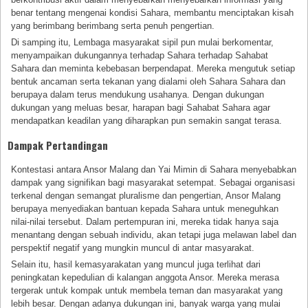
benar tentang mengenai kondisi Sahara, membantu menciptakan kisah
yang berimbang berimbang serta penuh pengertian.
Di samping itu, Lembaga masyarakat sipil pun mulai berkomentar,
menyampaikan dukungannya terhadap Sahara terhadap Sahabat
Sahara dan meminta kebebasan berpendapat. Mereka mengutuk setiap
bentuk ancaman serta tekanan yang dialami oleh Sahara Sahara dan
berupaya dalam terus mendukung usahanya. Dengan dukungan
dukungan yang meluas besar, harapan bagi Sahabat Sahara agar
mendapatkan keadilan yang diharapkan pun semakin sangat terasa.
Dampak Pertandingan
Kontestasi antara Ansor Malang dan Yai Mimin di Sahara menyebabkan
dampak yang signifikan bagi masyarakat setempat. Sebagai organisasi
terkenal dengan semangat pluralisme dan pengertian, Ansor Malang
berupaya menyediakan bantuan kepada Sahara untuk meneguhkan
nilai-nilai tersebut. Dalam pertempuran ini, mereka tidak hanya saja
menantang dengan sebuah individu, akan tetapi juga melawan label dan
perspektif negatif yang mungkin muncul di antar masyarakat.
Selain itu, hasil kemasyarakatan yang muncul juga terlihat dari
peningkatan kepedulian di kalangan anggota Ansor. Mereka merasa
tergerak untuk kompak untuk membela teman dan masyarakat yang
lebih besar. Dengan adanya dukungan ini, banyak warga yang mulai