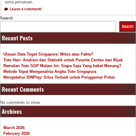
serta persatuan.
Leave a comment/
Search
Search
Recent Posts
Ulasan Data Togel Singapore: Mitos atau Fakta?
Toto Hari: Analisis dan Statistik untuk Peserta Cerdas dan Bijak
Ramalan Toto SGP Malam Ini: Siapa Saja Yang bakal Menang?
Metode Tepat Menganalisa Angka Toto Singapura
Mengetahui IDNPlay: Situs Terbaik untuk Penggemar Poker
Recent Comments
No comments to show.
Archives
March 2026
February 2026