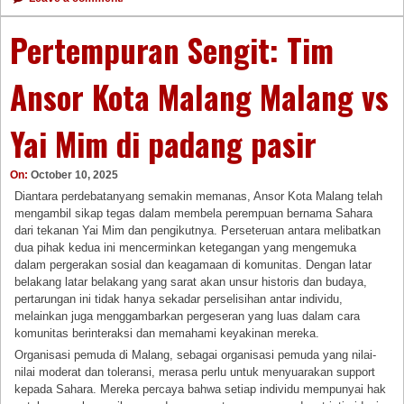
Pertempuran Sengit: Tim
Ansor Kota Malang Malang vs
Yai Mim di padang pasir
On:
October 10, 2025
Diantara perdebatanyang semakin memanas, Ansor Kota Malang telah
mengambil sikap tegas dalam membela perempuan bernama Sahara
dari tekanan Yai Mim dan pengikutnya. Perseteruan antara melibatkan
dua pihak kedua ini mencerminkan ketegangan yang mengemuka
dalam pergerakan sosial dan keagamaan di komunitas. Dengan latar
belakang latar belakang yang sarat akan unsur historis dan budaya,
pertarungan ini tidak hanya sekadar perselisihan antar individu,
melainkan juga menggambarkan pergeseran yang luas dalam cara
komunitas berinteraksi dan memahami keyakinan mereka.
Organisasi pemuda di Malang, sebagai organisasi pemuda yang nilai-
nilai moderat dan toleransi, merasa perlu untuk menyuarakan support
kepada Sahara. Mereka percaya bahwa setiap individu mempunyai hak