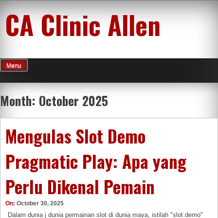
Skip
CA Clinic Allen
to
content
Menu
Month:
October 2025
Mengulas Slot Demo
Pragmatic Play: Apa yang
Perlu Dikenal Pemain
On:
October 30, 2025
Dalam dunia j dunia permainan slot di dunia maya, istilah "slot demo"