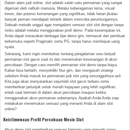
Dalam alam judi online, slot adalah salah satu permainan yang sangat
digemari oleh nafkah manusia. Melalui keberagaman tema, visual
keren, dan potensi kemenangan yang signifikan, tidak heran jikalau
banyak pemain mendapati tertarik dalam mencoba peruntungannya.
Sebuah metode unggul agar mengalami sensasi slot slot dengan tanpa
risiko adalah melalui menggunakan profi demo. Pada kesempatan ini,
Anda dapat merasakan berbagai tipe demo gim, termasuk dari pembuat
terkemuka seperti Pragmatic serta PG, tanpa harus membayar uang
nyata.
Sekarang, kami ingin membahas tentang pengalaman seru berjudi
permainan slot gacor saat ini dan menemukan kesenangan di akun
percobaan. Dengan cara memilih permainan slot demo tanpa biaya,
Kalian bisa berlatih, menyelidiki fitur gim, dan mengasah strategi
sebelum Anda masuk ke permainan judi slot yang sesungguhnya asli.
Kita juga akan menyarankan sejumlah slot gacor terbaru serta
memberikan petunjuk untuk meraih kejayaan yang lebih signifikan,
entah saat bermain di dalam akun percobaan maupun ketika
menggunakan akun permainan sebenarnya. Apakah Anda Anda siap
melakukan menemukan sensasi yang menanti Anda di alam slot
online?
Keistimewaan Profil Percobaan Mesin Slot
Akun demo slot memberikan sensasi bermain yang menarik tanpa