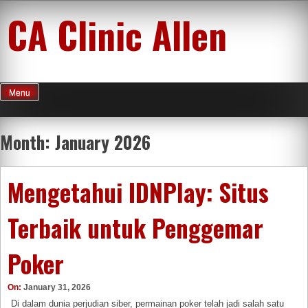
Skip
CA Clinic Allen
to
content
Menu
Month:
January 2026
Mengetahui IDNPlay: Situs
Terbaik untuk Penggemar
Poker
On:
January 31, 2026
Di dalam dunia perjudian siber, permainan poker telah jadi salah satu