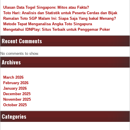
Ulasan Data Togel Singapore: Mitos atau Fakta?
Toto Hari: Analisis dan Statistik untuk Peserta Cerdas dan Bijak
Ramalan Toto SGP Malam Ini: Siapa Saja Yang bakal Menang?
Metode Tepat Menganalisa Angka Toto Singapura
Mengetahui IDNPlay: Situs Terbaik untuk Penggemar Poker
Recent Comments
No comments to show.
Archives
March 2026
February 2026
January 2026
December 2025
November 2025
October 2025
Categories