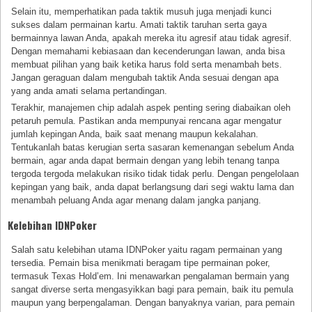
Selain itu, memperhatikan pada taktik musuh juga menjadi kunci
sukses dalam permainan kartu. Amati taktik taruhan serta gaya
bermainnya lawan Anda, apakah mereka itu agresif atau tidak agresif.
Dengan memahami kebiasaan dan kecenderungan lawan, anda bisa
membuat pilihan yang baik ketika harus fold serta menambah bets.
Jangan geraguan dalam mengubah taktik Anda sesuai dengan apa
yang anda amati selama pertandingan.
Terakhir, manajemen chip adalah aspek penting sering diabaikan oleh
petaruh pemula. Pastikan anda mempunyai rencana agar mengatur
jumlah kepingan Anda, baik saat menang maupun kekalahan.
Tentukanlah batas kerugian serta sasaran kemenangan sebelum Anda
bermain, agar anda dapat bermain dengan yang lebih tenang tanpa
tergoda tergoda melakukan risiko tidak tidak perlu. Dengan pengelolaan
kepingan yang baik, anda dapat berlangsung dari segi waktu lama dan
menambah peluang Anda agar menang dalam jangka panjang.
Kelebihan IDNPoker
Salah satu kelebihan utama IDNPoker yaitu ragam permainan yang
tersedia. Pemain bisa menikmati beragam tipe permainan poker,
termasuk Texas Hold’em. Ini menawarkan pengalaman bermain yang
sangat diverse serta mengasyikkan bagi para pemain, baik itu pemula
maupun yang berpengalaman. Dengan banyaknya varian, para pemain