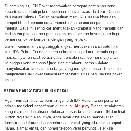
Di samping itu, IDN Poker menawarkan beragam permainan yang
seperti varian-studi poker seperti contohnya Texas Hold’em, Omaha,
dan variasi lainnya. Setiap permainan memiliki suasana khas dan
kompetitif, jadi pemain dapat memutuskan sesuai dengan selera
mereka. Situs ini sering kali mengadakan kompetisi yang menarik dari
hadiah yang sangat menguntungkan, memberikan kesempatan bagi
pemain untuk berkompetisi dengan yang terbaik.
Sistem keamanan yang canggih angkat merupakan salah satu nilai
plus IDN Poker. Dengan sistem enkripsi sangat kuat, pemain dapat
merasa nyaman saat bertransaksi transaksi dan bermain. Layanan
pelanggan yang responsif juga siap membantu pemain dalam
menyelesaikan kendala atau tanya yang mungkin muncul. Ini semua
menjadikan IDN Poker sebagai tempat berkualitas bagi pecinta poker
online.
Metode Pendaftaran di IDN Poker
Agar memulai aktivitas bermain game di IDN Poker, tahap pertama
adalah menjalani pendaftaran di situs ini.
idn play
Proses pendaftaran
sangat simpel dan efisien. Sekedar masuk ke situs resmi IDN dan lihat
button register. Selanjutnya, Anda akan diharapkan mengerjakan
formulir pendaftaran dengan informasi pribadi yang dibutuhkan seperti
nama, alamat email, dan nomor telepon yang berfungsi. Periksa