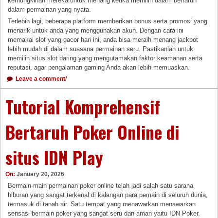
kemungkinan mereka untuk menang ketika memilih dalam bertaruh
dalam permainan yang nyata.
Terlebih lagi, beberapa platform memberikan bonus serta promosi yang
menarik untuk anda yang menggunakan akun. Dengan cara ini
memakai slot yang gacor hari ini, anda bisa meraih menang jackpot
lebih mudah di dalam suasana permainan seru. Pastikanlah untuk
memilih situs slot daring yang mengutamakan faktor keamanan serta
reputasi, agar pengalaman gaming Anda akan lebih memuaskan.
Leave a comment/
Tutorial Komprehensif
Bertaruh Poker Online di
situs IDN Play
On:
January 20, 2026
Bermain-main permainan poker online telah jadi salah satu sarana
hiburan yang sangat terkenal di kalangan para pemain di seluruh dunia,
termasuk di tanah air. Satu tempat yang menawarkan menawarkan
sensasi bermain poker yang sangat seru dan aman yaitu IDN Poker.